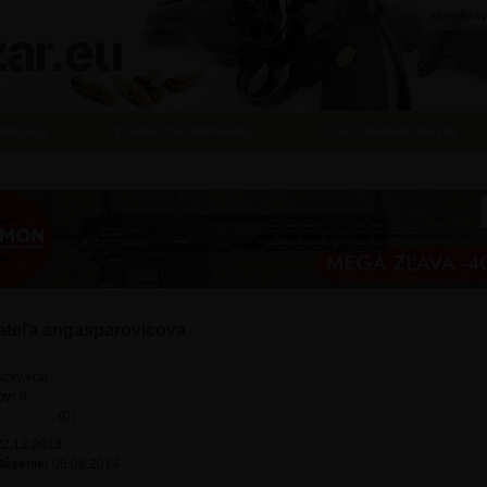
slovensky
Diskusia
Všeobecné podmienky
Často kladené otázky
vateľa angasparovicova
ický kraj
ov:
0
(0)
22.12.2013
lásenie:
06.08.2014