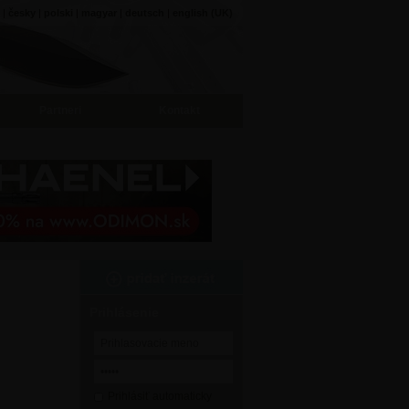
|
česky
|
polski
|
magyar
|
deutsch
|
english (UK)
Partneri
Kontakt
Prihlásenie
Prihlásiť automaticky