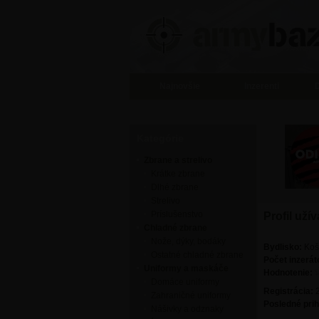
Najnovšie
Inzerenti
Kategórie
Zbrane a strelivo
Krátke zbrane
Dlhé zbrane
Strelivo
Príslušenstvo
Profil uží
Chladné zbrane
Nože, dýky, bodáky
Bydlisko:
Koš
Ostatné chladné zbrane
Počet inzerát
Uniformy a maskáče
Hodnotenie:
Domáce uniformy
Registrácia:
Zahraničné uniformy
Posledné prih
Nášivky a odznaky