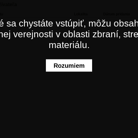
žívateľa
tu
Lokalita
Dátum pridania
ré sa chystáte vstúpiť, môžu obsa
ej verejnosti v oblasti zbraní, str
materiálu.
Rozumiem